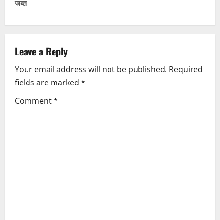
जब्त
a
v
Leave a Reply
i
Your email address will not be published.
Required
g
fields are marked
*
a
Comment
*
t
i
o
n