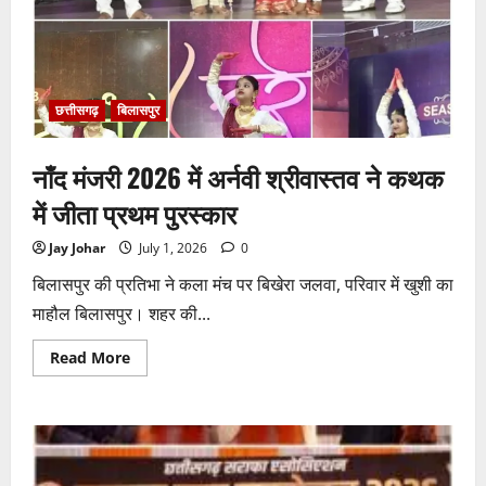
टेंडर:
मंत्रियों
के
नाक
के
नीचे
हो
रहा
छत्तीसगढ़
बिलासपुर
खेल,
अफसरों
की
नाँद मंजरी 2026 में अर्नवी श्रीवास्तव ने कथक
मिलीभगत
से
मिल
में जीता प्रथम पुरस्कार
रहा
करोड़ों
का
Jay Johar
July 1, 2026
0
टेंडर,
सरकार
बिलासपुर की प्रतिभा ने कला मंच पर बिखेरा जलवा, परिवार में खुशी का
तक
पहुंची
माहौल बिलासपुर। शहर की...
बात
Read
Read More
more
about
नाँद
मंजरी
2026
में
अर्नवी
श्रीवास्तव