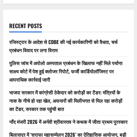
about
बिलासपुर
में
‘सराफा
महासम्मेलन
2026’
RECENT POSTS
का
ऐतिहासिक
आयोजन,
बड़ी
रजिस्ट्रार के आदेश से CDBE की नई कार्यकारिणी को वैधता, चर्च
संख्या
में
प्रबंधन विवाद पर लगा विराम
प्रदेश
के
सराफा
पुलिस जांच में अपोलो अस्पताल प्रबंधन के खिलाफ नहीं मिले पर्याप्त
व्यापारी
साक्ष्य कोर्ट में पेश हुई क्लोजर रिपोर्ट, फर्जी कार्डियोलॉजिस्ट पर
हुए
शामिल,उप-
आपराधिक कार्रवाई जारी
मुख्यमंत्री
की
उपस्थिति
भाजपा सरकार में कांग्रेसी ठेकेदार को करोड़ों का टेंडर: मंत्रियों के
में
गूंजी
नाक के नीचे हो रहा खेल, अफसरों की मिलीभगत से मिल रहा करोड़ों
व्यापारियों
की
का टेंडर, सरकार तक पहुंची बात
मांगें
नाँद मंजरी 2026 में अर्नवी श्रीवास्तव ने कथक में जीता प्रथम पुरस्कार
बिलासपुर में ‘सराफा महासम्मेलन 2026’ का ऐतिहासिक आयोजन, बड़ी