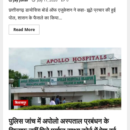
Jay Johar
July 17, 2026
0
छत्तीसगढ़ डायोसिस बोर्ड ऑफ एजुकेशन ने कहा- झूठे प्रचार की हुई
पोल, शासन के फैसले का किया...
Read
Read More
more
about
रजिस्ट्रार
के
आदेश
से
CDBE
की
नई
कार्यकारिणी
को
वैधता,
चर्च
प्रबंधन
विवाद
पर
लगा
विराम
बिलासपुर
पुलिस जांच में अपोलो अस्पताल प्रबंधन के