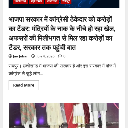
हुई
छत्तीसगढ़
बड़ी खबर
राजनीति
रायपुर
क्लोजर
रिपोर्ट,
फर्जी
भाजपा सरकार में कांग्रेसी ठेकेदार को करोड़ों
कार्डियोलॉजिस्ट
पर
आपराधिक
का टेंडर: मंत्रियों के नाक के नीचे हो रहा खेल,
कार्रवाई
जारी
अफसरों की मिलीभगत से मिल रहा करोड़ों का
टेंडर, सरकार तक पहुंची बात
Jay Johar
July 4, 2026
0
रायपुर। छत्तीसगढ़ में भाजपा की सरकार है और इस सरकार में मौज में
कांग्रेस से जुड़े लोग...
Read
Read More
more
about
भाजपा
सरकार
में
कांग्रेसी
ठेकेदार
को
करोड़ों
का