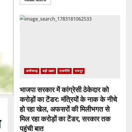
more
about
पुलिस
जांच
में
अपोलो
अस्पताल
प्रबंधन
के
खिलाफ
नहीं
मिले
पर्याप्त
साक्ष्य
कोर्ट
में
पेश
छत्तीसगढ़
बड़ी खबर
राजनीति
रायपुर
हुई
क्लोजर
रिपोर्ट,
फर्जी
भाजपा सरकार में कांग्रेसी ठेकेदार को
कार्डियोलॉजिस्ट
पर
करोड़ों का टेंडर: मंत्रियों के नाक के नीचे
आपराधिक
कार्रवाई
हो रहा खेल, अफसरों की मिलीभगत से
जारी
मिल रहा करोड़ों का टेंडर, सरकार तक
त
पहुंची बात