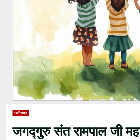
छत्तीसगढ़
जगद्गुरु संत रामपाल जी महा