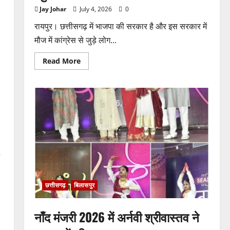
Jay Johar
July 4, 2026
0
रायपुर। छत्तीसगढ़ में भाजपा की सरकार है और इस सरकार में
मौज में कांग्रेस से जुड़े लोग...
Read
Read More
more
about
भाजपा
सरकार
में
कांग्रेसी
ठेकेदार
को
करोड़ों
का
टेंडर:
मंत्रियों
के
नाक
के
नीचे
हो
छत्तीसगढ़
बिलासपुर
रहा
खेल,
अफसरों
की
नाँद मंजरी 2026 में अर्नवी श्रीवास्तव ने
मिलीभगत
से