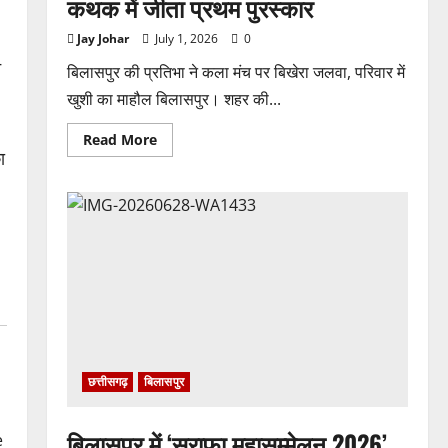
कथक में जीता प्रथम पुरस्कार
मिल
रहा
करोड़ों
Jay Johar
July 1, 2026
0
का
टेंडर,
े
बिलासपुर की प्रतिभा ने कला मंच पर बिखेरा जलवा, परिवार में
सरकार
तक
खुशी का माहौल बिलासपुर। शहर की...
पहुंची
बात
Read
Read More
more
ा
about
नाँद
मंजरी
2026
में
अर्नवी
श्रीवास्तव
ने
कथक
में
जीता
प्रथम
पुरस्कार
छत्तीसगढ़
बिलासपुर
बिलासपुर में ‘सराफा महासम्मेलन 2026’
e