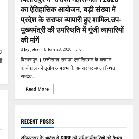
का ऐतिहासिक आयोजन, बड़ी संख्या में
प्रदेश के सराफा व्यापारी हुए शामिल,उप-
मुख्यमंत्री की उपस्थिति में गूंजी व्यापारियों
की मांगें
Jay Johar
June 28, 2026
0
:
बिलासपुर । छत्तीसगढ़ सराफा एसोसिएशन के वर्तमान
ी
कार्यकाल की तृतीय आमसभा के अवसर पर मंगला स्थित
रामदेव...
Read
Read More
more
about
बिलासपुर
में
‘सराफा
महासम्मेलन
2026’
RECENT POSTS
का
ऐतिहासिक
आयोजन,
बड़ी
रजिस्ट्रार के आदेश से CDBE की नई कार्यकारिणी को वैधता,