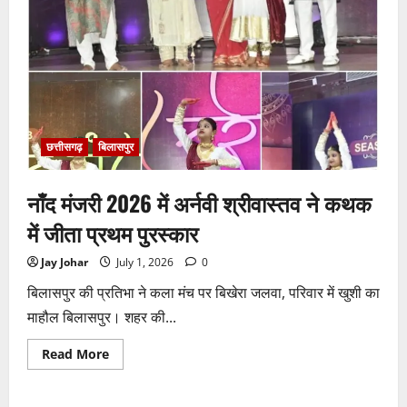
ठेकेदार
को
करोड़ों
का
टेंडर:
मंत्रियों
के
नाक
के
नीचे
हो
रहा
छत्तीसगढ़
बिलासपुर
खेल,
अफसरों
की
नाँद मंजरी 2026 में अर्नवी श्रीवास्तव ने कथक
मिलीभगत
से
मिल
में जीता प्रथम पुरस्कार
रहा
करोड़ों
का
Jay Johar
July 1, 2026
0
टेंडर,
सरकार
बिलासपुर की प्रतिभा ने कला मंच पर बिखेरा जलवा, परिवार में खुशी का
तक
पहुंची
माहौल बिलासपुर। शहर की...
बात
Read
Read More
more
about
नाँद
मंजरी