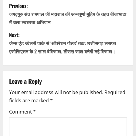
P
Previous:
o
जगद्गुरु संत रामपाल जी महाराज की अन्नपूर्णा मुहिम के तहत बीजाभाटा
में चला स्वच्छता अभियान
s
Next:
t
जेम्स एंड ज्वेलरी पार्क से ‘ऑपरेशन गोल्ड’ तकः छत्तीसगढ़ सराफा
n
एसोसिएशन के 2 साल बेमिसाल, तीसरा साल बनेगी नई मिसाल।
a
v
Leave a Reply
i
Your email address will not be published.
Required
fields are marked
*
g
Comment
*
a
t