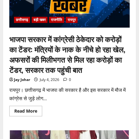
साक्ष्य
कोर्ट
में
पेश
हुई
छत्तीसगढ़
बड़ी खबर
राजनीति
रायपुर
क्लोजर
रिपोर्ट,
फर्जी
भाजपा सरकार में कांग्रेसी ठेकेदार को करोड़ों
कार्डियोलॉजिस्ट
पर
आपराधिक
का टेंडर: मंत्रियों के नाक के नीचे हो रहा खेल,
कार्रवाई
जारी
अफसरों की मिलीभगत से मिल रहा करोड़ों का
टेंडर, सरकार तक पहुंची बात
Jay Johar
July 4, 2026
0
रायपुर। छत्तीसगढ़ में भाजपा की सरकार है और इस सरकार में मौज में
कांग्रेस से जुड़े लोग...
Read
Read More
more
about
भाजपा
सरकार
में
कांग्रेसी