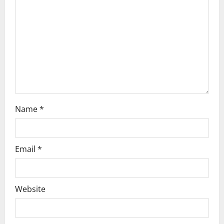
i
o
n
Name
*
Email
*
Website