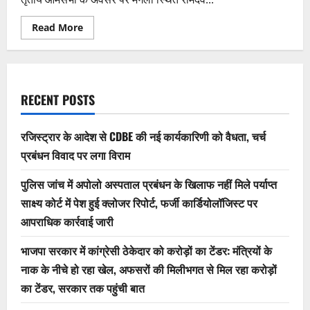
Read
Read More
more
about
बिलासपुर
में
‘सराफा
महासम्मेलन
2026’
RECENT POSTS
का
ऐतिहासिक
आयोजन,
बड़ी
रजिस्ट्रार के आदेश से CDBE की नई कार्यकारिणी को वैधता, चर्च
संख्या
में
प्रबंधन विवाद पर लगा विराम
प्रदेश
के
सराफा
पुलिस जांच में अपोलो अस्पताल प्रबंधन के खिलाफ नहीं मिले पर्याप्त
व्यापारी
साक्ष्य कोर्ट में पेश हुई क्लोजर रिपोर्ट, फर्जी कार्डियोलॉजिस्ट पर
हुए
शामिल,उप-
आपराधिक कार्रवाई जारी
मुख्यमंत्री
की
उपस्थिति
भाजपा सरकार में कांग्रेसी ठेकेदार को करोड़ों का टेंडर: मंत्रियों के
में
गूंजी
नाक के नीचे हो रहा खेल, अफसरों की मिलीभगत से मिल रहा करोड़ों
व्यापारियों
की
का टेंडर, सरकार तक पहुंची बात
मांगें