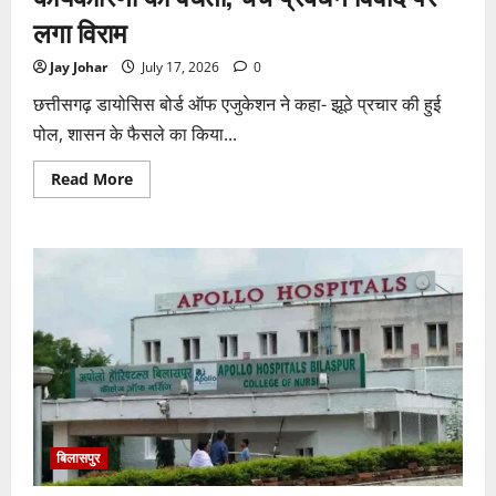
लगा विराम
Jay Johar
July 17, 2026
0
छत्तीसगढ़ डायोसिस बोर्ड ऑफ एजुकेशन ने कहा- झूठे प्रचार की हुई
पोल, शासन के फैसले का किया...
Read
Read More
more
about
रजिस्ट्रार
के
आदेश
से
CDBE
की
नई
कार्यकारिणी
को
वैधता,
चर्च
प्रबंधन
विवाद
पर
लगा
विराम
बिलासपुर