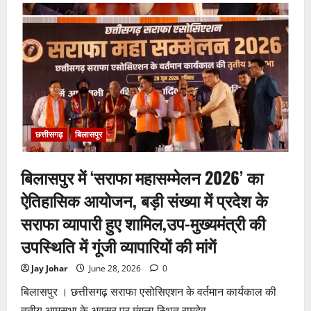
2026
में
अर्नवी
श्रीवास्तव
ने
कथक
में
जीता
प्रथम
पुरस्कार
छत्तीसगढ़
बिलासपुर
बिलासपुर में ‘सराफा महासम्मेलन 2026’ का
ऐतिहासिक आयोजन, बड़ी संख्या में प्रदेश के
सराफा व्यापारी हुए शामिल,उप-मुख्यमंत्री की
उपस्थिति में गूंजी व्यापारियों की मांगें
Jay Johar
June 28, 2026
0
बिलासपुर । छत्तीसगढ़ सराफा एसोसिएशन के वर्तमान कार्यकाल की
तृतीय आमसभा के अवसर पर मंगला स्थित रामदेव...