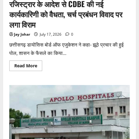
रजिस्ट्रार के आदेश से CDBE की नई
कार्यकारिणी को वैधता, चर्च प्रबंधन विवाद पर
लगा विराम
Jay Johar
July 17, 2026
0
छत्तीसगढ़ डायोसिस बोर्ड ऑफ एजुकेशन ने कहा- झूठे प्रचार की हुई
पोल, शासन के फैसले का किया...
Read
Read More
more
about
रजिस्ट्रार
के
आदेश
से
CDBE
की
नई
कार्यकारिणी
को
वैधता,
चर्च
प्रबंधन
विवाद
पर