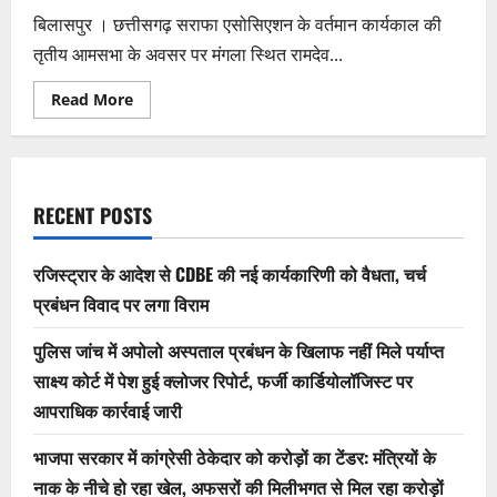
बिलासपुर । छत्तीसगढ़ सराफा एसोसिएशन के वर्तमान कार्यकाल की
तृतीय आमसभा के अवसर पर मंगला स्थित रामदेव...
Read
Read More
more
about
बिलासपुर
में
‘सराफा
महासम्मेलन
2026’
RECENT POSTS
का
ऐतिहासिक
आयोजन,
बड़ी
रजिस्ट्रार के आदेश से CDBE की नई कार्यकारिणी को वैधता, चर्च
संख्या
में
प्रबंधन विवाद पर लगा विराम
प्रदेश
के
सराफा
पुलिस जांच में अपोलो अस्पताल प्रबंधन के खिलाफ नहीं मिले पर्याप्त
व्यापारी
साक्ष्य कोर्ट में पेश हुई क्लोजर रिपोर्ट, फर्जी कार्डियोलॉजिस्ट पर
हुए
शामिल,उप-
आपराधिक कार्रवाई जारी
मुख्यमंत्री
की
उपस्थिति
भाजपा सरकार में कांग्रेसी ठेकेदार को करोड़ों का टेंडर: मंत्रियों के
में
गूंजी
नाक के नीचे हो रहा खेल, अफसरों की मिलीभगत से मिल रहा करोड़ों
व्यापारियों