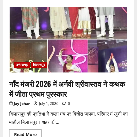
भाजपा
सरकार
में
कांग्रेसी
ठेकेदार
को
करोड़ों
का
टेंडर:
मंत्रियों
के
नाक
के
नीचे
हो
रहा
छत्तीसगढ़
बिलासपुर
खेल,
अफसरों
की
नाँद मंजरी 2026 में अर्नवी श्रीवास्तव ने कथक
मिलीभगत
से
मिल
में जीता प्रथम पुरस्कार
रहा
करोड़ों
का
Jay Johar
July 1, 2026
0
टेंडर,
सरकार
बिलासपुर की प्रतिभा ने कला मंच पर बिखेरा जलवा, परिवार में खुशी का
तक
पहुंची
माहौल बिलासपुर। शहर की...
बात
Read
Read More