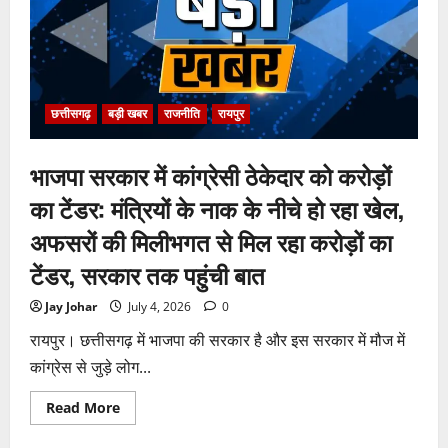
खिलाफ
नहीं
मिले
पर्याप्त
साक्ष्य
कोर्ट
में
पेश
हुई
छत्तीसगढ़
बड़ी खबर
राजनीति
रायपुर
क्लोजर
रिपोर्ट,
फर्जी
भाजपा सरकार में कांग्रेसी ठेकेदार को करोड़ों
कार्डियोलॉजिस्ट
पर
आपराधिक
का टेंडर: मंत्रियों के नाक के नीचे हो रहा खेल,
कार्रवाई
जारी
अफसरों की मिलीभगत से मिल रहा करोड़ों का
टेंडर, सरकार तक पहुंची बात
Jay Johar
July 4, 2026
0
रायपुर। छत्तीसगढ़ में भाजपा की सरकार है और इस सरकार में मौज में
कांग्रेस से जुड़े लोग...
Read
Read More
more
about