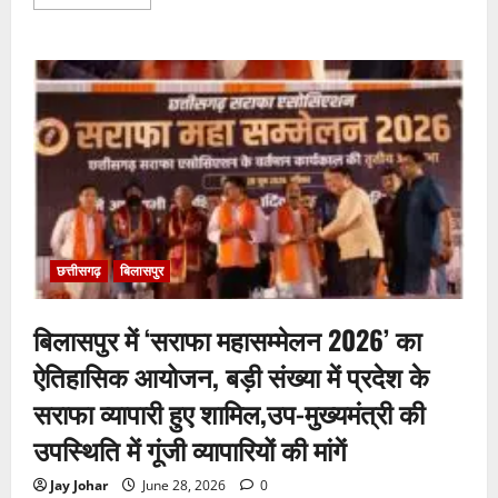
more
about
नाँद
मंजरी
2026
में
अर्नवी
श्रीवास्तव
ने
कथक
में
जीता
प्रथम
पुरस्कार
छत्तीसगढ़
बिलासपुर
बिलासपुर में ‘सराफा महासम्मेलन 2026’ का
ऐतिहासिक आयोजन, बड़ी संख्या में प्रदेश के
सराफा व्यापारी हुए शामिल,उप-मुख्यमंत्री की
उपस्थिति में गूंजी व्यापारियों की मांगें
Jay Johar
June 28, 2026
0