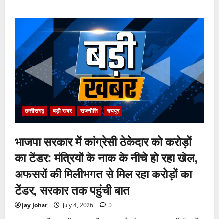
about
पुलिस
जांच
में
अपोलो
अस्पताल
प्रबंधन
के
खिलाफ
नहीं
मिले
पर्याप्त
साक्ष्य
कोर्ट
में
पेश
हुई
छत्तीसगढ़
बड़ी खबर
राजनीति
रायपुर
क्लोजर
रिपोर्ट,
फर्जी
भाजपा सरकार में कांग्रेसी ठेकेदार को करोड़ों
कार्डियोलॉजिस्ट
पर
आपराधिक
का टेंडर: मंत्रियों के नाक के नीचे हो रहा खेल,
कार्रवाई
जारी
अफसरों की मिलीभगत से मिल रहा करोड़ों का
टेंडर, सरकार तक पहुंची बात
Jay Johar
July 4, 2026
0