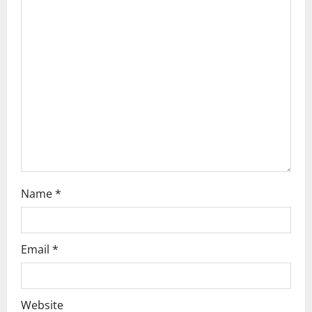
a
t
i
o
n
Name
*
Email
*
Website