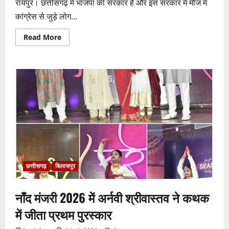
रायपुर। छत्तीसगढ़ में भाजपा की सरकार है और इस सरकार में मौज में
कांग्रेस से जुड़े लोग...
Read
Read More
more
about
भाजपा
सरकार
में
कांग्रेसी
ठेकेदार
को
करोड़ों
का
टेंडर:
मंत्रियों
के
नाक
के
नीचे
हो
रहा
छत्तीसगढ़
बिलासपुर
खेल,
अफसरों
की
नाँद मंजरी 2026 में अर्नवी श्रीवास्तव ने कथक
मिलीभगत
से
मिल
में जीता प्रथम पुरस्कार
रहा
करोड़ों