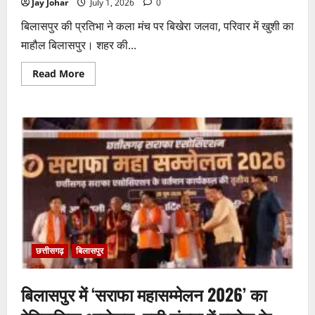
का
Jay Johar
July 1, 2026
0
टेंडर,
सरकार
बिलासपुर की प्रतिभा ने कला मंच पर बिखेरा जलवा, परिवार में खुशी का
तक
पहुंची
माहौल बिलासपुर। शहर की...
बात
Read
Read More
more
about
नाँद
मंजरी
2026
में
अर्नवी
श्रीवास्तव
ने
कथक
में
जीता
प्रथम
पुरस्कार
छत्तीसगढ़
बिलासपुर
बिलासपुर में ‘सराफा महासम्मेलन 2026’ का