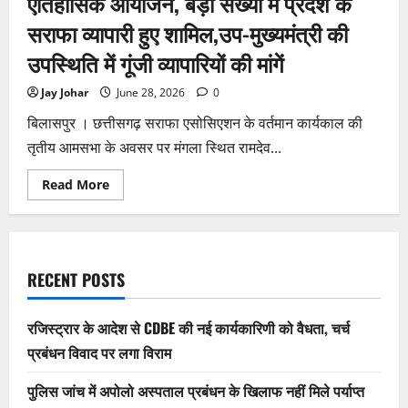
ऐतिहासिक आयोजन, बड़ी संख्या में प्रदेश के
सराफा व्यापारी हुए शामिल,उप-मुख्यमंत्री की
उपस्थिति में गूंजी व्यापारियों की मांगें
Jay Johar
June 28, 2026
0
बिलासपुर । छत्तीसगढ़ सराफा एसोसिएशन के वर्तमान कार्यकाल की
तृतीय आमसभा के अवसर पर मंगला स्थित रामदेव...
Read
Read More
more
about
बिलासपुर
में
‘सराफा
महासम्मेलन
2026’
RECENT POSTS
का
ऐतिहासिक
आयोजन,
बड़ी
रजिस्ट्रार के आदेश से CDBE की नई कार्यकारिणी को वैधता, चर्च
संख्या
में
प्रबंधन विवाद पर लगा विराम
प्रदेश
के
सराफा
पुलिस जांच में अपोलो अस्पताल प्रबंधन के खिलाफ नहीं मिले पर्याप्त
व्यापारी