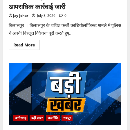
आपराधिक कार्रवाई जारी
Jay Johar
July 8, 2026
0
बिलासपुर । बिलासपुर के चर्चित फर्जी कार्डियोलॉजिस्ट मामले में पुलिस
ने अपनी विस्तृत विवेचना पूरी करते हुए...
Read
Read More
more
about
पुलिस
जांच
में
अपोलो
अस्पताल
प्रबंधन
के
खिलाफ
नहीं
मिले
पर्याप्त
साक्ष्य
कोर्ट
में
पेश
हुई
छत्तीसगढ़
बड़ी खबर
राजनीति
रायपुर
क्लोजर
रिपोर्ट,
फर्जी