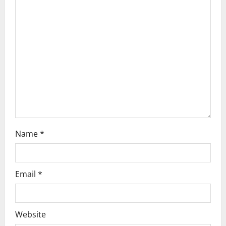
t
i
o
n
Name
*
Email
*
Website