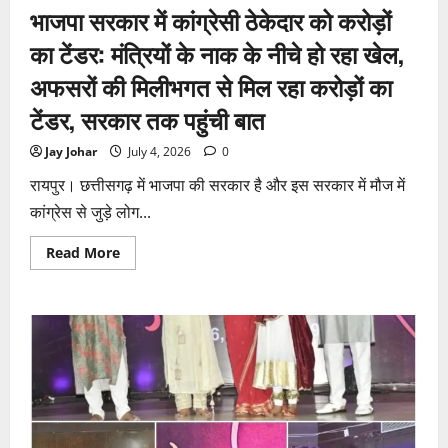
भाजपा सरकार में कांग्रेसी ठेकेदार को करोड़ों
कार्डियोलॉजिस्ट
पर
आपराधिक
का टेंडर: मंत्रियों के नाक के नीचे हो रहा खेल,
कार्रवाई
जारी
अफसरों की मिलीभगत से मिल रहा करोड़ों का
टेंडर, सरकार तक पहुंची बात
Jay Johar
July 4, 2026
0
रायपुर। छत्तीसगढ़ में भाजपा की सरकार है और इस सरकार में मौज में
कांग्रेस से जुड़े लोग...
Read
Read More
more
about
भाजपा
सरकार
में
कांग्रेसी
ठेकेदार
को
करोड़ों
का
टेंडर:
मंत्रियों
के
नाक