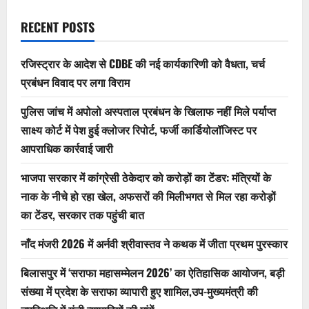
‘सराफा
महासम्मेलन
2026’
RECENT POSTS
का
ऐतिहासिक
आयोजन,
बड़ी
रजिस्ट्रार के आदेश से CDBE की नई कार्यकारिणी को वैधता, चर्च
संख्या
में
प्रबंधन विवाद पर लगा विराम
प्रदेश
के
सराफा
पुलिस जांच में अपोलो अस्पताल प्रबंधन के खिलाफ नहीं मिले पर्याप्त
व्यापारी
साक्ष्य कोर्ट में पेश हुई क्लोजर रिपोर्ट, फर्जी कार्डियोलॉजिस्ट पर
हुए
शामिल,उप-
आपराधिक कार्रवाई जारी
मुख्यमंत्री
की
उपस्थिति
भाजपा सरकार में कांग्रेसी ठेकेदार को करोड़ों का टेंडर: मंत्रियों के
में
गूंजी
नाक के नीचे हो रहा खेल, अफसरों की मिलीभगत से मिल रहा करोड़ों
व्यापारियों
की
का टेंडर, सरकार तक पहुंची बात
मांगें
नाँद मंजरी 2026 में अर्नवी श्रीवास्तव ने कथक में जीता प्रथम पुरस्कार
बिलासपुर में ‘सराफा महासम्मेलन 2026’ का ऐतिहासिक आयोजन, बड़ी
संख्या में प्रदेश के सराफा व्यापारी हुए शामिल,उप-मुख्यमंत्री की