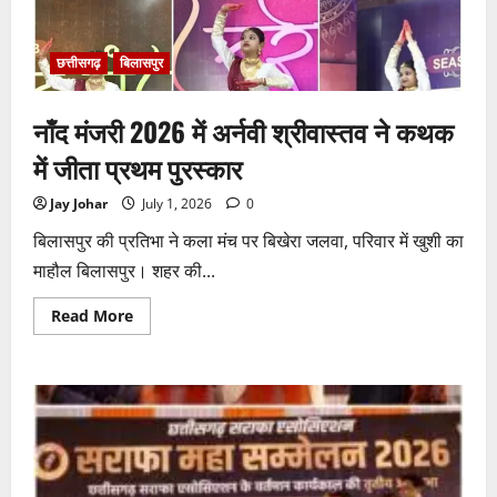
के
नीचे
हो
रहा
छत्तीसगढ़
बिलासपुर
खेल,
अफसरों
की
नाँद मंजरी 2026 में अर्नवी श्रीवास्तव ने कथक
मिलीभगत
से
मिल
में जीता प्रथम पुरस्कार
रहा
करोड़ों
का
Jay Johar
July 1, 2026
0
टेंडर,
सरकार
बिलासपुर की प्रतिभा ने कला मंच पर बिखेरा जलवा, परिवार में खुशी का
तक
पहुंची
माहौल बिलासपुर। शहर की...
बात
Read
Read More
more
about
नाँद
मंजरी
2026
में
अर्नवी
श्रीवास्तव
ने
कथक
में