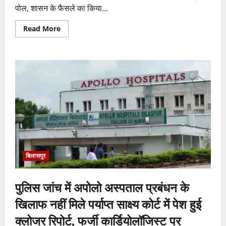
पोल, शासन के फैसले का किया...
Read
Read More
more
about
रजिस्ट्रार
के
आदेश
से
CDBE
की
नई
कार्यकारिणी
को
वैधता,
चर्च
प्रबंधन
विवाद
पर
लगा
विराम
बिलासपुर
पुलिस जांच में अपोलो अस्पताल प्रबंधन के
खिलाफ नहीं मिले पर्याप्त साक्ष्य कोर्ट में पेश हुई
क्लोजर रिपोर्ट, फर्जी कार्डियोलॉजिस्ट पर