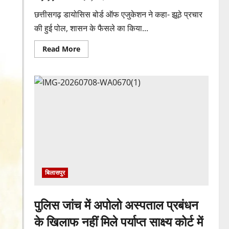
छत्तीसगढ़ डायोसिस बोर्ड ऑफ एजुकेशन ने कहा- झूठे प्रचार
की हुई पोल, शासन के फैसले का किया...
Read
Read More
more
about
रजिस्ट्रार
के
आदेश
से
CDBE
की
नई
कार्यकारिणी
को
वैधता,
चर्च
प्रबंधन
विवाद
पर
लगा
बिलासपुर
विराम
पुलिस जांच में अपोलो अस्पताल प्रबंधन
के खिलाफ नहीं मिले पर्याप्त साक्ष्य कोर्ट में