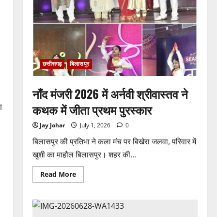
को
करोड़ों
का
टेंडर:
मंत्रियों
के
नाक
के
नीचे
हो
छत्तीसगढ़
बिलासपुर
रहा
खेल,
अफसरों
की
नाँद मंजरी 2026 में अर्नवी श्रीवास्तव ने
मिलीभगत
से
कथक में जीता प्रथम पुरस्कार
ा
मिल
रहा
करोड़ों
Jay Johar
July 1, 2026
0
का
टेंडर,
बिलासपुर की प्रतिभा ने कला मंच पर बिखेरा जलवा, परिवार में
सरकार
तक
खुशी का माहौल बिलासपुर। शहर की...
पहुंची
बात
Read
Read More
more
about
नाँद
मंजरी
2026
में