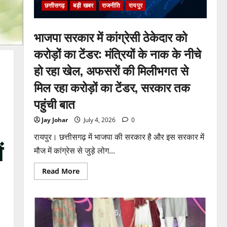
पेश
छत्तीसगढ़
बड़ी खबर
राजनीति
रायपुर
हुई
क्लोजर
रिपोर्ट,
फर्जी
भाजपा सरकार में कांग्रेसी ठेकेदार को
कार्डियोलॉजिस्ट
पर
करोड़ों का टेंडर: मंत्रियों के नाक के नीचे
आपराधिक
कार्रवाई
हो रहा खेल, अफसरों की मिलीभगत से
जारी
मिल रहा करोड़ों का टेंडर, सरकार तक
पहुंची बात
Jay Johar
July 4, 2026
0
रायपुर। छत्तीसगढ़ में भाजपा की सरकार है और इस सरकार में
ं
मौज में कांग्रेस से जुड़े लोग...
Read
Read More
more
about
भाजपा
सरकार
में
कांग्रेसी
ठेकेदार