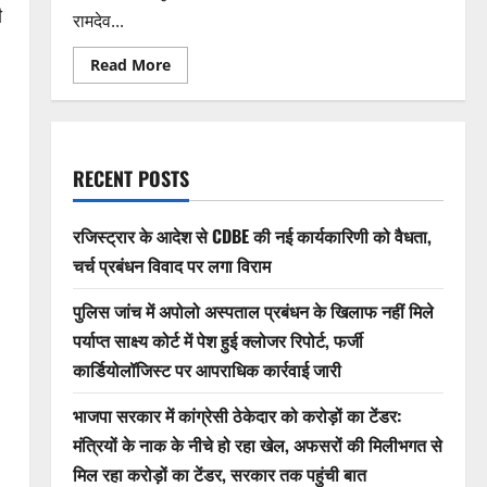
ी
रामदेव...
Read
Read More
more
about
बिलासपुर
में
‘सराफा
महासम्मेलन
2026’
RECENT POSTS
का
ऐतिहासिक
आयोजन,
बड़ी
रजिस्ट्रार के आदेश से CDBE की नई कार्यकारिणी को वैधता,
संख्या
में
चर्च प्रबंधन विवाद पर लगा विराम
प्रदेश
के
सराफा
पुलिस जांच में अपोलो अस्पताल प्रबंधन के खिलाफ नहीं मिले
व्यापारी
पर्याप्त साक्ष्य कोर्ट में पेश हुई क्लोजर रिपोर्ट, फर्जी
हुए
शामिल,उप-
कार्डियोलॉजिस्ट पर आपराधिक कार्रवाई जारी
मुख्यमंत्री
की
उपस्थिति
भाजपा सरकार में कांग्रेसी ठेकेदार को करोड़ों का टेंडर:
में
गूंजी
मंत्रियों के नाक के नीचे हो रहा खेल, अफसरों की मिलीभगत से
व्यापारियों
की
मिल रहा करोड़ों का टेंडर, सरकार तक पहुंची बात
मांगें