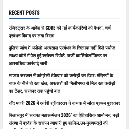
‘सराफा
महासम्मेलन
2026’
RECENT POSTS
का
ऐतिहासिक
आयोजन,
बड़ी
रजिस्ट्रार के आदेश से CDBE की नई कार्यकारिणी को वैधता, चर्च
संख्या
में
प्रबंधन विवाद पर लगा विराम
प्रदेश
के
सराफा
पुलिस जांच में अपोलो अस्पताल प्रबंधन के खिलाफ नहीं मिले पर्याप्त
व्यापारी
साक्ष्य कोर्ट में पेश हुई क्लोजर रिपोर्ट, फर्जी कार्डियोलॉजिस्ट पर
हुए
शामिल,उप-
आपराधिक कार्रवाई जारी
मुख्यमंत्री
की
उपस्थिति
भाजपा सरकार में कांग्रेसी ठेकेदार को करोड़ों का टेंडर: मंत्रियों के
में
गूंजी
नाक के नीचे हो रहा खेल, अफसरों की मिलीभगत से मिल रहा करोड़ों
व्यापारियों
की
का टेंडर, सरकार तक पहुंची बात
मांगें
नाँद मंजरी 2026 में अर्नवी श्रीवास्तव ने कथक में जीता प्रथम पुरस्कार
बिलासपुर में ‘सराफा महासम्मेलन 2026’ का ऐतिहासिक आयोजन, बड़ी
संख्या में प्रदेश के सराफा व्यापारी हुए शामिल,उप-मुख्यमंत्री की