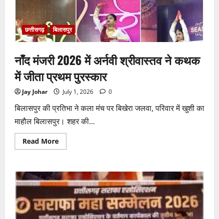
नाक
के
नीचे
हो
रहा
छत्तीसगढ़
बिलासपुर
खेल,
अफसरों
की
नाँद मंजरी 2026 में अर्नवी श्रीवास्तव ने कथक
मिलीभगत
से
मिल
में जीता प्रथम पुरस्कार
रहा
करोड़ों
का
Jay Johar
July 1, 2026
0
टेंडर,
सरकार
बिलासपुर की प्रतिभा ने कला मंच पर बिखेरा जलवा, परिवार में खुशी का
तक
पहुंची
माहौल बिलासपुर। शहर की...
बात
Read
Read More
more
about
नाँद
मंजरी
2026
में
अर्नवी
श्रीवास्तव
ने
कथक
में