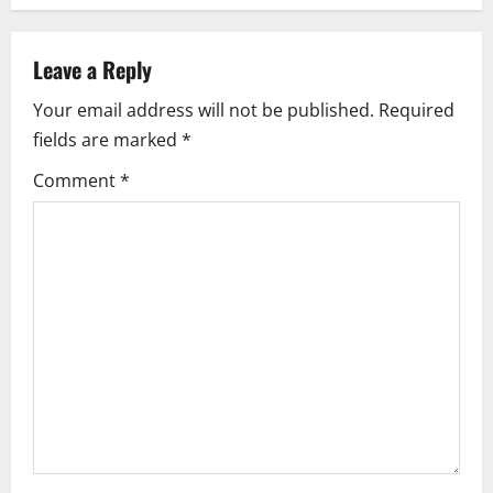
a
v
Leave a Reply
i
Your email address will not be published.
Required
fields are marked
*
g
Comment
*
a
t
i
o
n