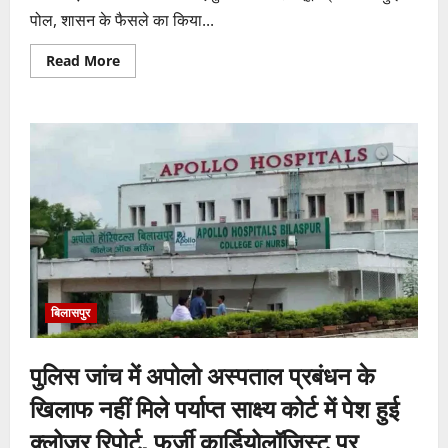
पोल, शासन के फैसले का किया...
Read
Read More
more
about
रजिस्ट्रार
के
आदेश
से
CDBE
की
नई
कार्यकारिणी
को
वैधता,
चर्च
प्रबंधन
विवाद
पर
लगा
विराम
बिलासपुर
पुलिस जांच में अपोलो अस्पताल प्रबंधन के
खिलाफ नहीं मिले पर्याप्त साक्ष्य कोर्ट में पेश हुई
क्लोजर रिपोर्ट, फर्जी कार्डियोलॉजिस्ट पर