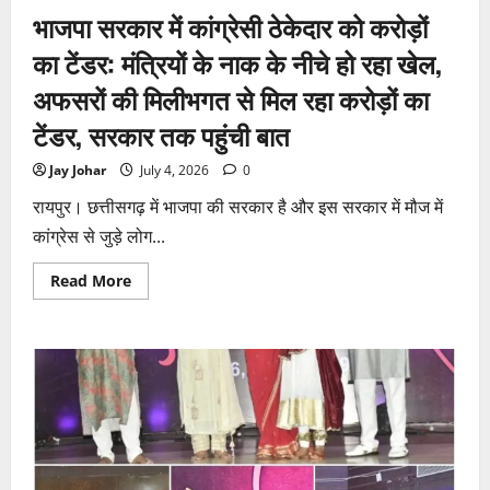
फर्जी
भाजपा सरकार में कांग्रेसी ठेकेदार को करोड़ों
कार्डियोलॉजिस्ट
पर
आपराधिक
का टेंडर: मंत्रियों के नाक के नीचे हो रहा खेल,
कार्रवाई
जारी
अफसरों की मिलीभगत से मिल रहा करोड़ों का
टेंडर, सरकार तक पहुंची बात
Jay Johar
July 4, 2026
0
रायपुर। छत्तीसगढ़ में भाजपा की सरकार है और इस सरकार में मौज में
कांग्रेस से जुड़े लोग...
Read
Read More
more
about
भाजपा
सरकार
में
कांग्रेसी
ठेकेदार
को
करोड़ों
का
टेंडर:
मंत्रियों
के