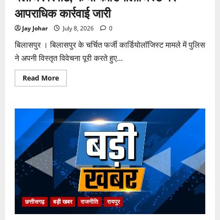
आपराधिक कार्रवाई जारी
Jay Johar
July 8, 2026
0
बिलासपुर । बिलासपुर के चर्चित फर्जी कार्डियोलॉजिस्ट मामले में पुलिस
ने अपनी विस्तृत विवेचना पूरी करते हुए...
Read
Read More
more
about
पुलिस
जांच
में
अपोलो
अस्पताल
प्रबंधन
के
खिलाफ
नहीं
मिले
पर्याप्त
साक्ष्य
कोर्ट
में
पेश
हुई
छत्तीसगढ़
बड़ी खबर
राजनीति
रायपुर
क्लोजर
रिपोर्ट,