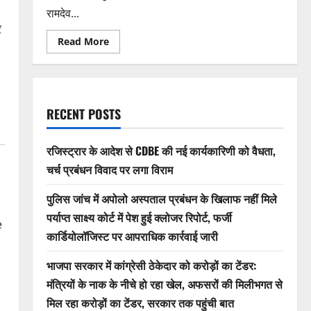
रामदेव...
र
Read
Read More
more
about
बिलासपुर
में
‘सराफा
महासम्मेलन
2026’
RECENT POSTS
का
ऐतिहासिक
आयोजन,
बड़ी
रजिस्ट्रार के आदेश से CDBE की नई कार्यकारिणी को वैधता,
संख्या
में
चर्च प्रबंधन विवाद पर लगा विराम
प्रदेश
के
सराफा
पुलिस जांच में अपोलो अस्पताल प्रबंधन के खिलाफ नहीं मिले
व्यापारी
पर्याप्त साक्ष्य कोर्ट में पेश हुई क्लोजर रिपोर्ट, फर्जी
हुए
e
शामिल,उप-
कार्डियोलॉजिस्ट पर आपराधिक कार्रवाई जारी
मुख्यमंत्री
की
उपस्थिति
भाजपा सरकार में कांग्रेसी ठेकेदार को करोड़ों का टेंडर:
में
गूंजी
मंत्रियों के नाक के नीचे हो रहा खेल, अफसरों की मिलीभगत से
व्यापारियों
की
मिल रहा करोड़ों का टेंडर, सरकार तक पहुंची बात
मांगें