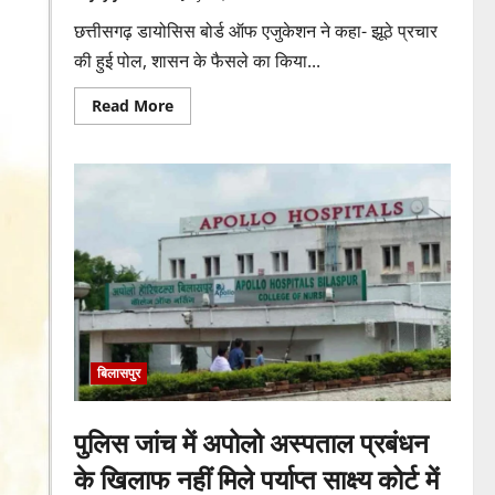
छत्तीसगढ़ डायोसिस बोर्ड ऑफ एजुकेशन ने कहा- झूठे प्रचार
की हुई पोल, शासन के फैसले का किया...
Read
Read More
more
about
रजिस्ट्रार
के
आदेश
से
CDBE
की
नई
कार्यकारिणी
को
वैधता,
चर्च
प्रबंधन
विवाद
पर
लगा
बिलासपुर
विराम
पुलिस जांच में अपोलो अस्पताल प्रबंधन
के खिलाफ नहीं मिले पर्याप्त साक्ष्य कोर्ट में