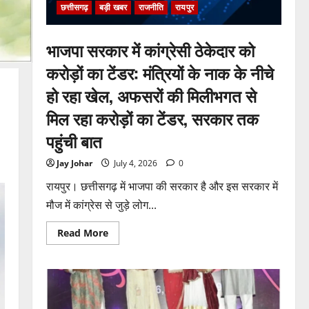
पेश
छत्तीसगढ़
बड़ी खबर
राजनीति
रायपुर
हुई
क्लोजर
रिपोर्ट,
फर्जी
भाजपा सरकार में कांग्रेसी ठेकेदार को
कार्डियोलॉजिस्ट
पर
करोड़ों का टेंडर: मंत्रियों के नाक के नीचे
आपराधिक
कार्रवाई
हो रहा खेल, अफसरों की मिलीभगत से
जारी
मिल रहा करोड़ों का टेंडर, सरकार तक
पहुंची बात
Jay Johar
July 4, 2026
0
रायपुर। छत्तीसगढ़ में भाजपा की सरकार है और इस सरकार में
मौज में कांग्रेस से जुड़े लोग...
Read
Read More
more
about
भाजपा
सरकार
में
कांग्रेसी
ठेकेदार