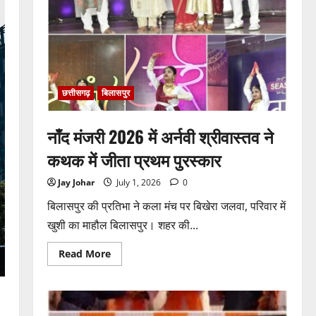
को
करोड़ों
का
टेंडर:
मंत्रियों
के
नाक
के
नीचे
हो
छत्तीसगढ़
बिलासपुर
रहा
खेल,
अफसरों
की
नाँद मंजरी 2026 में अर्नवी श्रीवास्तव ने
मिलीभगत
से
कथक में जीता प्रथम पुरस्कार
मिल
रहा
करोड़ों
Jay Johar
July 1, 2026
0
का
टेंडर,
बिलासपुर की प्रतिभा ने कला मंच पर बिखेरा जलवा, परिवार में
सरकार
तक
खुशी का माहौल बिलासपुर। शहर की...
पहुंची
बात
Read
Read More
more
about
नाँद
मंजरी
2026
में